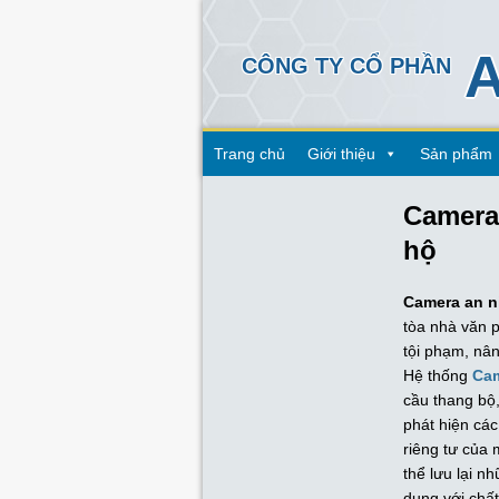
A
CÔNG TY CỔ PHẦN
Trang chủ
Giới thiệu
Sản phẩm
Camera
hộ
Camera an n
tòa nhà văn 
tội phạm, nâ
Hệ thống
Cam
cầu thang bộ,
phát hiện các
riêng tư của 
thể lưu lại n
dụng với chất