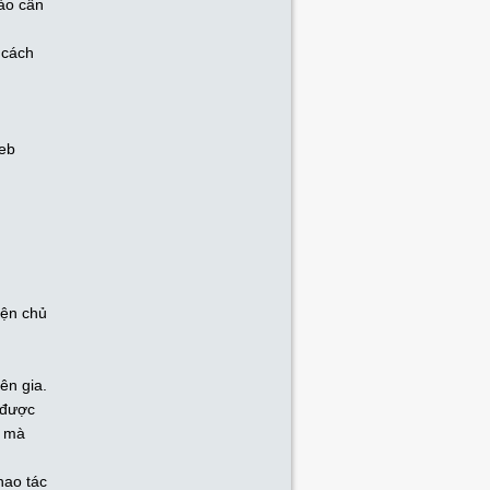
nào cần
 cách
Web
iện chủ
ên gia.
 được
h mà
hao tác