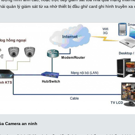
̉i quản lý giám sát từ xa nhờ thiết bị đầu ghi/ card ghi hình truyền xa
ủa Camera an ninh