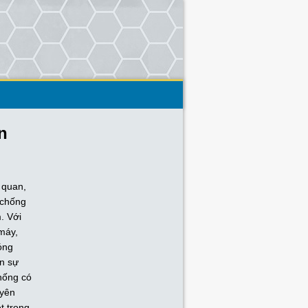
n
 quan,
g chống
m. Với
máy,
óng
ến sự
hống có
uyên
t trong