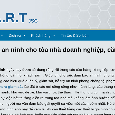
.R.T
JSC
Dịch vụ
Khách hàng
Tin tức & Sự kiện
 an ninh cho tòa nhà doanh nghiệp, că
inh
ngày nay được sử dụng rộng rãi trong các cửa hàng, xí nghiệp, cơ
phòng, căn hộ, khách sạn… Giúp ích cho việc đảm bảo an ninh, phòn
ng cao hiệu quả quản lý, giám sát, hỗ trợ an ninh phòng chống tội phạ
era giam sát
lắp đặt ở các nơi công cộng như: hành lang, cầu thang 
 sảnh, khu vực để xe, khu vui chơi, thể thao…Hệ thống giúp nhanh ch
 sự việc bất thường diễn ra trong tòa nhà mà không làm ảnh hưởng đ
mọi người mà vẫn đảm bảo giải quyết sự việc một cách sớm nhất. Hệ t
hững hình ảnh này để xem lại khi cần thiết bằng các thiết bị ghi hình ch
 lượng hình ảnh cao, hoặc trực tiếp giám sát toà nhà qua mạng Interne