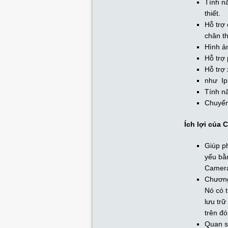
Tính nă
thiết.
Hỗ trợ
chân th
Hình ản
Hỗ trợ
Hỗ trợ 
như Ip
Tính n
Chuyển
Ích lợi củ
Giúp ph
yếu bằ
Camer
Chương
Nó có t
lưu trữ
trên đ
Quan sá