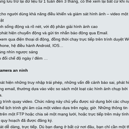
ng lưu trữ lại dữ liệu từ 1 tuần đến 3 tháng, có thể xem lại bất cứ khi 
 cho người dùng khả năng điều khiển và giám sát hình ảnh – video một
ật
h sống động và rõ nét, với độ phân giải hình ảnh cao
 phát hiện chuyển động và gửi tin nhắn báo động qua Email.
xem qua điện thoại di động, đồng thời chạy trực tiếp trên trình duyệt 
hone, hệ điều hành Android, IOS…
ăng nhìn ngược sáng
 đổi chế độ ngày / đêm …
a Camera an ninh
át hiện những truy nhập trái phép, những vấn đề cảnh báo sai, phát h
ng email, thường dựa vào việc so sách một loạt các hình ảnh chụp bởi
a.
 trình quay video. Chức năng này chủ yếu được sử dụng bởi các chuy
hể lịch trình ghi âm của một video dựa trên ngày, giờ. Những thông tin
 trên một FTP hoặc chia sẻ một mạng lưới, hoặc trực tiếp trên máy tín
ó quy hoạch đã được đăng ký.
t dễ dàng, trực tiếp. Dù bạn đang ở bất cứ nơi đâu, bạn chỉ cần một t